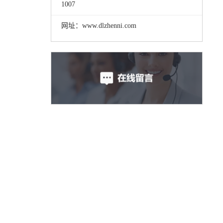
1007
网址：www.dlzhenni.com