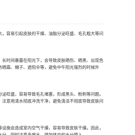
大，容易引起皮肤的干燥、油脂分泌旺盛、毛孔粗大等问
。长时间暴露在阳光下，会导致皮肤晒伤、晒黑、出现色
防晒霜、帽子、遮阳伞等，避免中午阳光强烈的时候外
分泌旺盛，容易导致毛孔堵塞，形成黑头、粉刺等问题。
，注意用清水彻底冲洗干净，避免清洁不彻底导致皮肤问
等设施会造成室内空气干燥，容易导致皮肤干燥。因此，
水分，同时注意多喝水，增加体内的水分摄入。